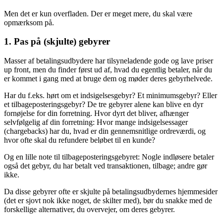
Men det er kun overfladen. Der er meget mere, du skal være
opmærksom på.
1. Pas på (skjulte) gebyrer
Masser af betalingsudbydere har tilsyneladende gode og lave priser
up front, men du finder først ud af, hvad du egentlig betaler, når du
er kommet i gang med at bruge dem og møder deres gebyrhelvede.
Har du f.eks. hørt om et indsigelsesgebyr? Et minimumsgebyr? Eller
et tilbageposteringsgebyr? De tre gebyrer alene kan blive en dyr
fornøjelse for din forretning. Hvor dyrt det bliver, afhænger
selvfølgelig af din forretning: Hvor mange indsigelsessager
(chargebacks) har du, hvad er din gennemsnitlige ordreværdi, og
hvor ofte skal du refundere beløbet til en kunde?
Og en lille note til tilbageposteringsgebyret: Nogle indløsere betaler
også det gebyr, du har betalt ved transaktionen, tilbage; andre gør
ikke.
Da disse gebyrer ofte er skjulte på betalingsudbydernes hjemmesider
(det er sjovt nok ikke noget, de skilter med), bør du snakke med de
forskellige alternativer, du overvejer, om deres gebyrer.