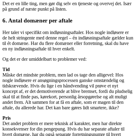
Det er en lille ting, men gør dig selv en tjeneste og overvej det. Især
på grund af næste punkt på listen.
6. Antal domæner per aftale
Her taler vi specifikt om indløsningsaftaler. Hos nogle indløsere er
de helt stringente med denne regel – én indløsningsaftale gælder kun
til ét domæne. Har du flere domæner eller forretning, skal du have
en ny indløsningsaftale til hver enkelt.
Og det er der umiddelbart to problemer ved:
Tid
Måske det mindste problem, men lad os tage den alligevel: Hos
nogle indløsere er ansøgningsprocessen ganske omstændelig og
tidskrævende. Hvis du lige i en håndvending vil prøve et nyt
koncept af, er det demotiverende at blive bremset, fordi du pludselig
skal til at finde pas, kørekort, personlig årsopgørelse og alt muligt
andet frem. Alt sammen for at få en aftale, som er magen til den
aftale, du allerede har. Det kan bare gøres lidt smartere, ikke?
Pris
Det andet problem er mere teknisk af karakter, men har direkte
konsekvenser for din pengepung. Hvis du har separate aftaler til
hvert domæne, har du også separate forretningsnumre til hvert