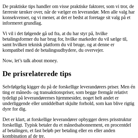
De praktiske tips handler om visse praktiske faktorer, som vi tror, de
færreste tænker over, når de vælger en leverandør. Men alle valg har
konsekvenser, og vi mener, at det er bedst at foretage sit valg på et
informeret grundlag.
Vi vil i det følgende gå ud fra, at du har styr på, hvilke
betalingsformer du har brug for, hvilke markeder du vil sælge til,
samt hvilken teknisk platform du vil bruge, og at denne er
kompatibel med de betalingsudbydere, du overvejer.
Now, let’s talk about money.
De prisrelaterede tips
Selvfølgelig kigger du på de forskellige leverandørers priser. Men én
ting er måneds- og transaktionspriser, som begge fremgår relativt
tydeligt på leverandørernes hjemmesider, noget helt andet er
underliggende eller umiddelbart skjulte forhold, som kan blive rigtig
dyre for dig.
Det er klart, at forskellige leverandører opbygger deres prisstruktur
forskelligt. Typisk betaler du et månedsabonnement, en procentdel
af betalingen, et fast beløb per betaling eller en eller anden
kombination af de tre.