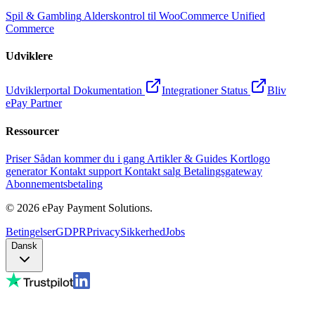
Spil & Gambling
Alderskontrol til WooCommerce
Unified
Commerce
Udviklere
Udviklerportal
Dokumentation
Integrationer
Status
Bliv
ePay Partner
Ressourcer
Priser
Sådan kommer du i gang
Artikler & Guides
Kortlogo
generator
Kontakt support
Kontakt salg
Betalingsgateway
Abonnementsbetaling
©
2026
ePay Payment Solutions.
Betingelser
GDPR
Privacy
Sikkerhed
Jobs
Dansk