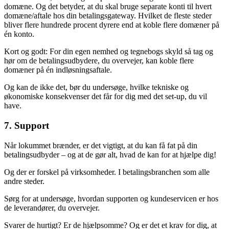
domæne. Og det betyder, at du skal bruge separate konti til hvert
domæne/aftale hos din betalingsgateway. Hvilket de fleste steder
bliver flere hundrede procent dyrere end at koble flere domæner på
én konto.
Kort og godt: For din egen nemhed og tegnebogs skyld så tag og
hør om de betalingsudbydere, du overvejer, kan koble flere
domæner på én indløsningsaftale.
Og kan de ikke det, bør du undersøge, hvilke tekniske og
økonomiske konsekvenser det får for dig med det set-up, du vil
have.
7. Support
Når lokummet brænder, er det vigtigt, at du kan få fat på din
betalingsudbyder – og at de gør alt, hvad de kan for at hjælpe dig!
Og der er forskel på virksomheder. I betalingsbranchen som alle
andre steder.
Sørg for at undersøge, hvordan supporten og kundeservicen er hos
de leverandører, du overvejer.
Svarer de hurtigt? Er de hjælpsomme? Og er det et krav for dig, at