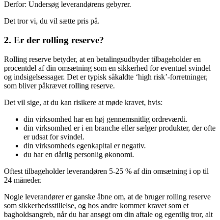
Derfor: Undersøg leverandørens gebyrer.
Det tror vi, du vil sætte pris på.
2. Er der rolling reserve?
Rolling reserve betyder, at en betalingsudbyder tilbageholder en
procentdel af din omsætning som en sikkerhed for eventuel svindel
og indsigelsessager. Det er typisk såkaldte ‘high risk’-forretninger,
som bliver påkrævet rolling reserve.
Det vil sige, at du kan risikere at møde kravet, hvis:
din virksomhed har en høj gennemsnitlig ordreværdi.
din virksomhed er i en branche eller sælger produkter, der ofte
er udsat for svindel.
din virksomheds egenkapital er negativ.
du har en dårlig personlig økonomi.
Oftest tilbageholder leverandøren 5-25 % af din omsætning i op til
24 måneder.
Nogle leverandører er ganske åbne om, at de bruger rolling reserve
som sikkerhedsstillelse, og hos andre kommer kravet som et
bagholdsangreb, når du har ansøgt om din aftale og egentlig tror, alt