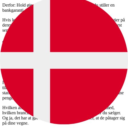
Derfor: Hold øje med, om leverandøren kræver, at du stiller en
bankgaranti.
Hvis leverandøren IKKE nævner noget om mulige bankgarantier på
deres hjemmeside, bør du nok være varsom. Det er som regel først
senere i forløbet, de smider den på bordet.
4. Hvor hurtigt får du pengene?
Det er sjovest at få pengene hurtigt, ikke? Forskellige
betalingsudbydere har forskellige betingelser, og én af de
betingelser, som er værd at bruge tid på (og eventuelt forhandle om),
er afregningstiden – altså, hvor lang tid der går, fra kunden betaler
på dit website, til pengene er på din konto.
I betalingsbranchen kaldes det afregningstid. Nogle leverandører
tilbyder afregning ned til to bankdage, hos andre er syv bankdage
standard. Du kan sågar møde leverandører, som først udbetaler dine
penge efter 28 bankdage på specifikke betalingskort.
Hvilken afregningstid du bliver tilbudt, har typisk at gøre med,
hvilken branche din forretning er i, og hvilke produkter du sælger.
Og ja, det har at gøre med, hvilken risiko de mener, at de påtager sig
på dine vegne.