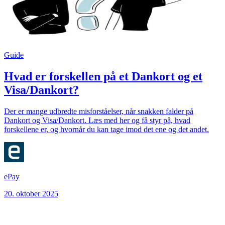
Guide
Hvad er forskellen på et Dankort og et
Visa/Dankort?
Der er mange udbredte misforståelser, når snakken falder på
Dankort og Visa/Dankort. Læs med her og få styr på, hvad
forskellene er, og hvornår du kan tage imod det ene og det andet.
ePay
20. oktober 2025