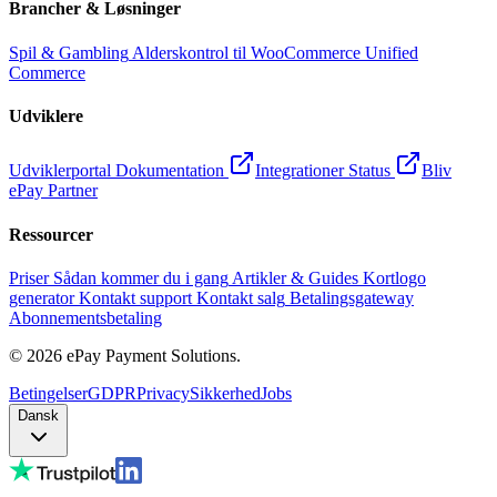
Brancher & Løsninger
Spil & Gambling
Alderskontrol til WooCommerce
Unified
Commerce
Udviklere
Udviklerportal
Dokumentation
Integrationer
Status
Bliv
ePay Partner
Ressourcer
Priser
Sådan kommer du i gang
Artikler & Guides
Kortlogo
generator
Kontakt support
Kontakt salg
Betalingsgateway
Abonnementsbetaling
©
2026
ePay Payment Solutions.
Betingelser
GDPR
Privacy
Sikkerhed
Jobs
Dansk