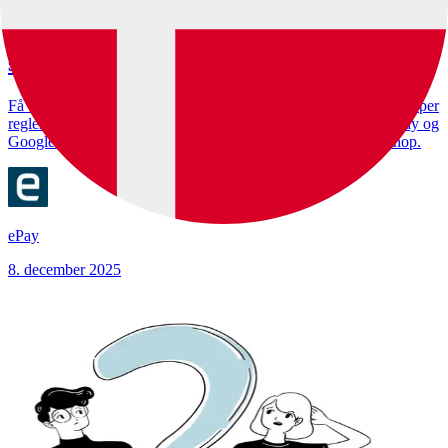
Alt du skal vide om kortgebyrer og
surcharge som webshop-ejer
Få overblik over hvornår du må opkræve kortgebyr, hvilke korttyper
reglerne gælder for - og hvordan gebyrer fungerer ved Apple Pay og
Google Pay. Undgå fejl og ulovlige opkrævninger i din webshop.
ePay
8. december 2025