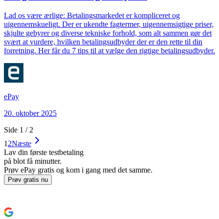
Lad os være ærlige: Betalingsmarkedet er kompliceret og
uigennemskueligt. Der er ukendte fagtermer, uigennemsigtige priser,
skjulte gebyrer og diverse tekniske forhold, som alt sammen gør det
svært at vurdere, hvilken betalingsudbyder der er den rette til din
forretning. Her får du 7 tips til at vælge den rigtige betalingsudbyder.
ePay
20. oktober 2025
Side
1
/
2
1
2
Næste
Lav din første testbetaling
på blot få minutter.
Prøv ePay gratis og kom i gang med det samme.
Prøv gratis nu
Sådan kommer du i gang