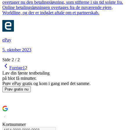
overtager nu den betalingsløsning, som stifterne i sin tid solgte fra.
Online betalingsløsningen overtages fra de nuværende ejere,
Worldline, og der er indgået aftale om et partnerskab.
ePay
5. oktober 2023
Side
2
/
2
Forrige
1
2
Lav din første testbetaling
på blot få minutter.
Prøv ePay gratis og kom i gang med det samme.
Prøv gratis nu
Sådan kommer du i gang
Kortnummer