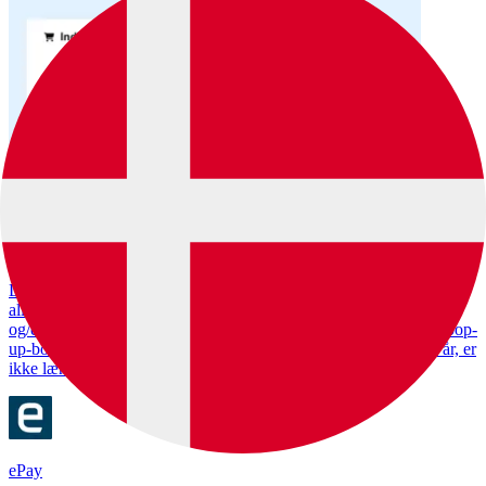
E-handel
Alderskontrol på den intelligente måde
Den 1. oktober 2024 trådte en ny lovgivning i kraft, som kræver, at
alle webshops, der sælger tobak, nikotinprodukter, e-cigaretter
og/eller alkohol, skal kunne verificere kundens alder. En simpel pop-
up-boks, hvor brugeren blot bekræfter, at de er over 16 eller 18 år, er
ikke længere tilstrækkelig
ePay