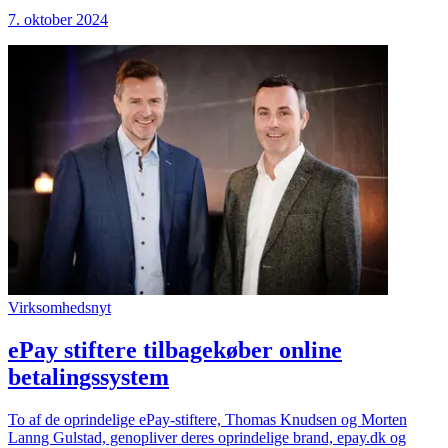
7. oktober 2024
Virksomhedsnyt
ePay stiftere tilbagekøber online
betalingssystem
To af de oprindelige ePay-stiftere, Thomas Knudsen og Morten
Lanng Gulstad, genopliver deres oprindelige brand, epay.dk og